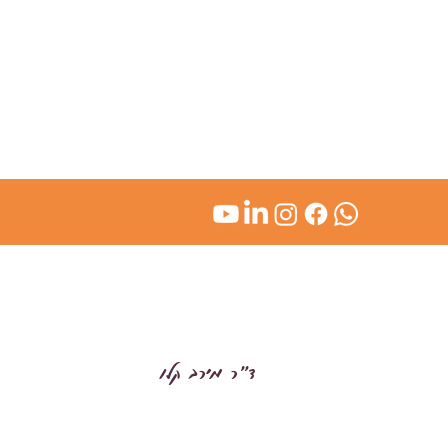
kl
ד״ר מירב קלו