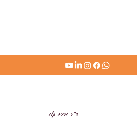
kl
ד״ר מירב קלו