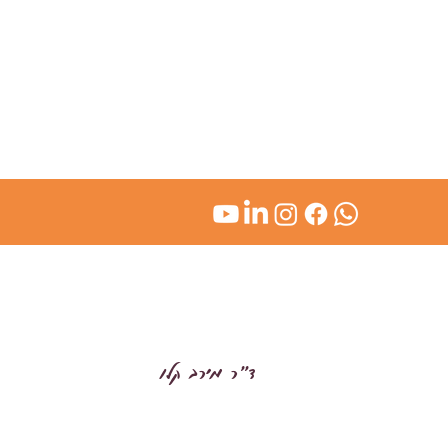
kl
ד״ר מירב קלו