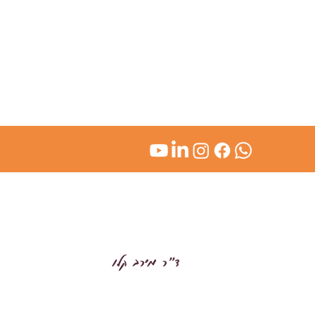
kl
ד״ר מירב קלו